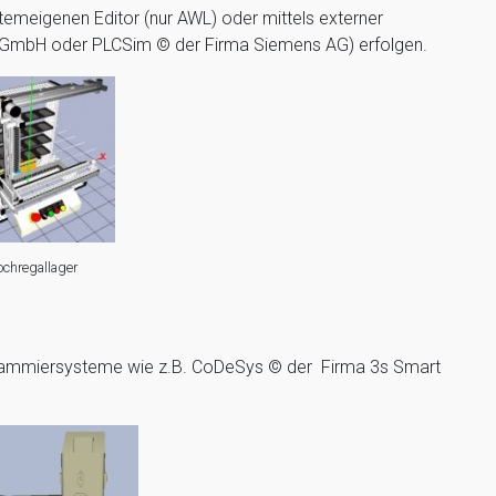
meigenen Editor (nur AWL) oder mittels externer
GmbH oder PLCSim © der Firma Siemens AG) erfolgen.
chregallager
ammiersysteme wie z.B. CoDeSys © der Firma 3s Smart